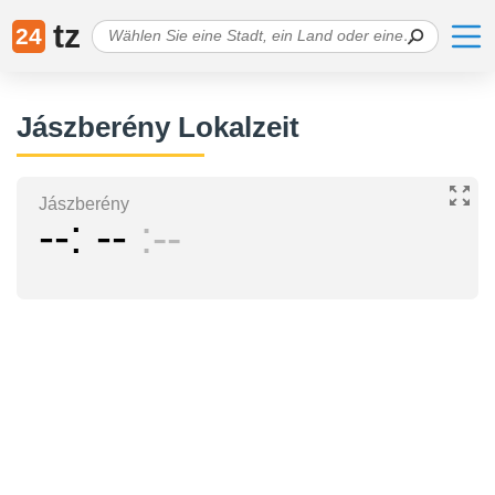
tz
24
Jászberény Lokalzeit
Jászberény
--
--
--