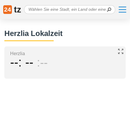
tz
24
Herzlia Lokalzeit
Herzlia
--
--
--