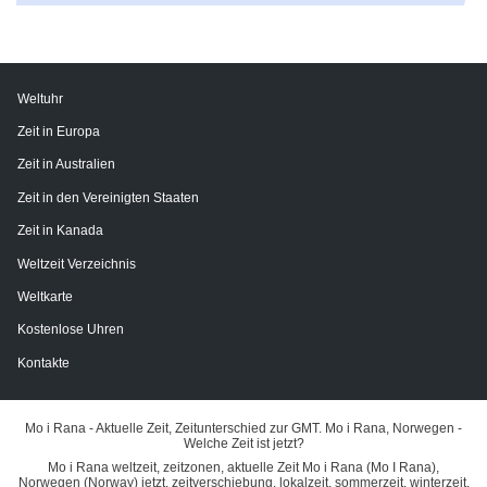
Weltuhr
Zeit in Europa
Zeit in Australien
Zeit in den Vereinigten Staaten
Zeit in Kanada
Weltzeit Verzeichnis
Weltkarte
Kostenlose Uhren
Kontakte
Mo i Rana - Aktuelle Zeit, Zeitunterschied zur GMT. Mo i Rana, Norwegen -
Welche Zeit ist jetzt?
Mo i Rana weltzeit, zeitzonen, aktuelle Zeit Mo i Rana (Mo I Rana),
Norwegen (Norway) jetzt, zeitverschiebung, lokalzeit, sommerzeit, winterzeit,