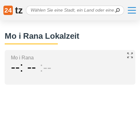
tz
24
Mo i Rana Lokalzeit
Mo i Rana
--
--
--