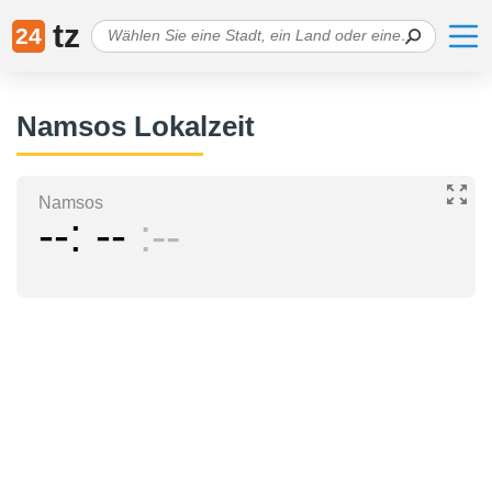
tz
24
Namsos Lokalzeit
Namsos
--
--
--