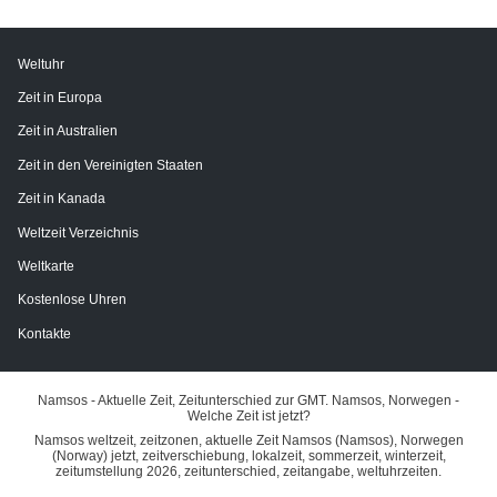
Weltuhr
Zeit in Europa
Zeit in Australien
Zeit in den Vereinigten Staaten
Zeit in Kanada
Weltzeit Verzeichnis
Weltkarte
Kostenlose Uhren
Kontakte
Namsos - Aktuelle Zeit, Zeitunterschied zur GMT. Namsos, Norwegen -
Welche Zeit ist jetzt?
Namsos weltzeit, zeitzonen, aktuelle Zeit Namsos (Namsos), Norwegen
(Norway) jetzt, zeitverschiebung, lokalzeit, sommerzeit, winterzeit,
zeitumstellung 2026, zeitunterschied, zeitangabe, weltuhrzeiten.