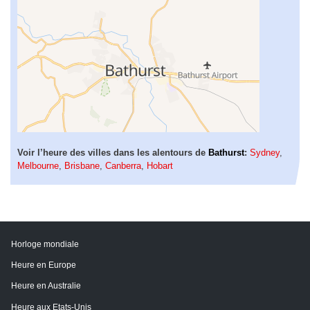
Voir l’heure des villes dans les alentours de
Bathurst
:
Sydney
,
Melbourne
,
Brisbane
,
Canberra
,
Hobart
Horloge mondiale
Heure en Europe
Heure en Australie
Heure aux Etats-Unis