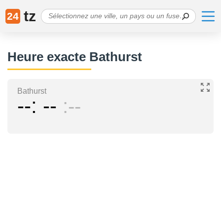
tz
24
Heure exacte Bathurst
Bathurst
--
--
--