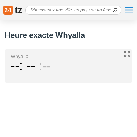
tz
24
Heure exacte Whyalla
Whyalla
--
--
--