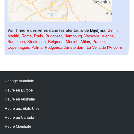
Voir l’heure des villes dans les alentours de
Bijeljina
:
Berlin
,
Madrid
,
Rome
,
Paris
,
Budapest
,
Hambourg
,
Varsovie
,
Vienne
,
Barcelona
,
Stockholm
,
Belgrade
,
Munich
,
Milan
,
Prague
,
Copenhague
,
Palma
,
Podgorica
,
Amsterdam
,
La Vella de l'Andorre
Horloge mondiale
Heure en Europe
Heure en Australie
Heure aux Etats-Unis
Heure au Canada
Heure Mondiale