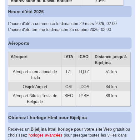
Abbreviation du fuseau horaire:
CEST
Heure d’été 2026
L'heure d'été a commencé le dimanche 29 mars 2026, 02:00
L'heure d'été termine le dimanche 25 octobre 2026, 03:00
Aéroports
Aéroport
IATA
ICAO
Distance jusqu'à
Bijeljina
Aéroport international de
TZL
LQTZ
51 km
Tuzla
Osijek Airport
OSI
LDOS
84 km
Aéroport Nikola-Tesla de
BEG
LYBE
86 km
Belgrade
Obtenez l‘horloge Html pour Bijeljina
Recevez un
Bijeljina html horloge pour votre site Web
gratuit ou
choisissez
horloges avancées
pour presque toutes les villes dans