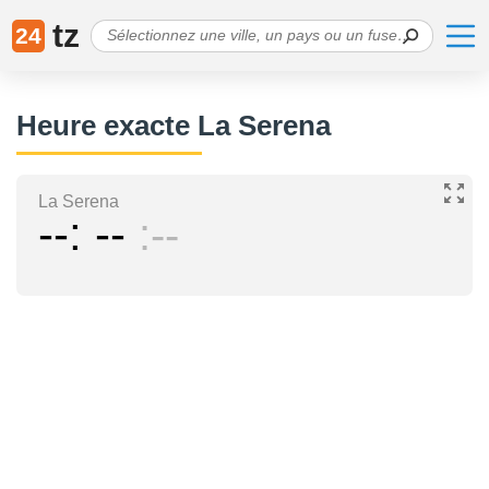
tz
24
Heure exacte La Serena
La Serena
--
--
--