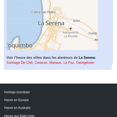
Voir l’heure des villes dans les alentours de
La Serena
:
Santiago De Chili
,
Caracas
,
Manaus
,
La Paz
,
Georgetown
Horloge mondiale
Heure en Europe
Heure en Australie
Heure aux Etats-Unis