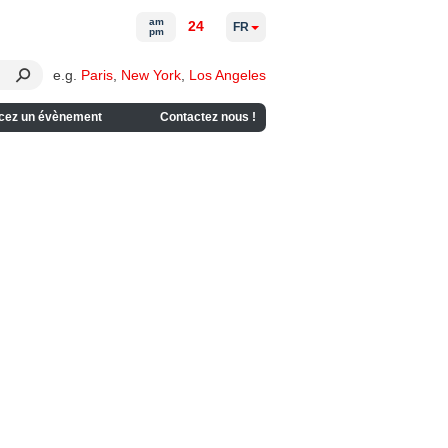
am
24
FR
pm
e.g.
Paris
,
New York
,
Los Angeles
cez un évènement
Contactez nous !