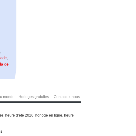
,
rade
,
la de
du monde
Horloges gratuites
Contactez-nous
e, heure d’été 2026, horloge en ligne, heure
s.