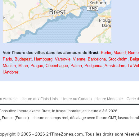
Voir l’heure des villes dans les alentours de
Brest
:
Berlin
,
Madrid
,
Rome
Paris
,
Budapest
,
Hambourg
,
Varsovie
,
Vienne
,
Barcelona
,
Stockholm
,
Belg
Munich
,
Milan
,
Prague
,
Copenhague
,
Palma
,
Podgorica
,
Amsterdam
,
La Vel
l'Andorre
n Australie
Heure aux Etats-Unis
Heure au Canada
Heure Mondiale
Carte 
Consultez l’heure exacte Brest, le fuseau horaire, et l‘heure d’été 2026
, France (France) — heure en temps réel, décalage avec l'heure GMT, fuseau horair
opyright © 2005 - 2026 24TimeZones.com.
Tous les droits sont réservé