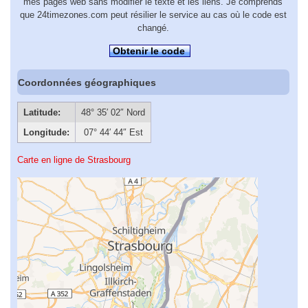
mes pages web sans modifier le texte et les liens. Je comprends
que 24timezones.com peut résilier le service au cas où le code est
changé.
Obtenir le code
Coordonnées géographiques
Latitude:
48° 35′ 02″ Nord
Longitude:
07° 44′ 44″ Est
Carte en ligne de Strasbourg