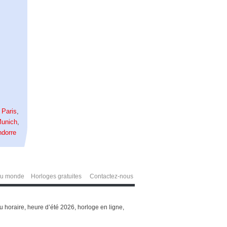
,
Paris
,
unich
,
ndorre
du monde
Horloges gratuites
Contactez-nous
 horaire, heure d’été 2026, horloge en ligne,