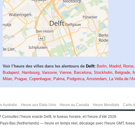
Voir l’heure des villes dans les alentours de
Delft
:
Berlin
,
Madrid
,
Rome
Budapest
,
Hambourg
,
Varsovie
,
Vienne
,
Barcelona
,
Stockholm
,
Belgrade
,
M
Milan
,
Prague
,
Copenhague
,
Palma
,
Podgorica
,
Amsterdam
,
La Vella de l'A
n Australie
Heure aux Etats-Unis
Heure au Canada
Heure Mondiale
Carte 
 Consultez l’heure exacte Delft, le fuseau horaire, et l‘heure d’été 2026
, Pays-Bas (Netherlands) — heure en temps réel, décalage avec l'heure GMT, fuseau