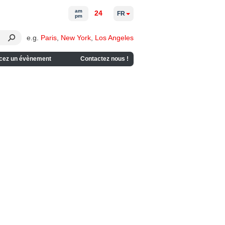
am
24
FR
pm
e.g.
Paris
,
New York
,
Los Angeles
cez un évènement
Contactez nous !