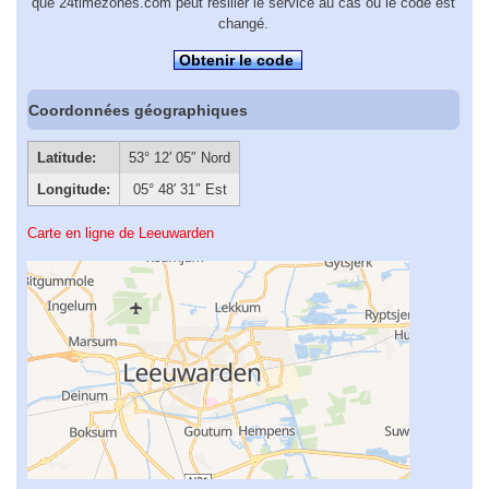
que 24timezones.com peut résilier le service au cas où le code est
changé.
Obtenir le code
Coordonnées géographiques
Latitude:
53° 12′ 05″ Nord
Longitude:
05° 48′ 31″ Est
Carte en ligne de Leeuwarden