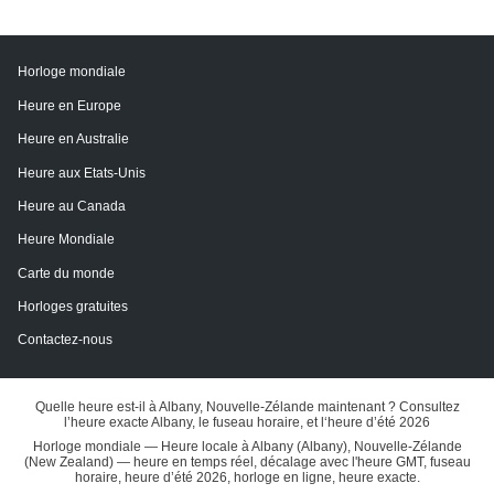
Horloge mondiale
Heure en Europe
Heure en Australie
Heure aux Etats-Unis
Heure au Canada
Heure Mondiale
Carte du monde
Horloges gratuites
Contactez-nous
Quelle heure est-il à Albany, Nouvelle-Zélande maintenant ? Consultez
l’heure exacte Albany, le fuseau horaire, et l‘heure d’été 2026
Horloge mondiale — Heure locale à Albany (Albany), Nouvelle-Zélande
(New Zealand) — heure en temps réel, décalage avec l'heure GMT, fuseau
horaire, heure d’été 2026, horloge en ligne, heure exacte.