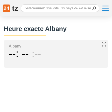
tz
24
Heure exacte Albany
Albany
--
--
--