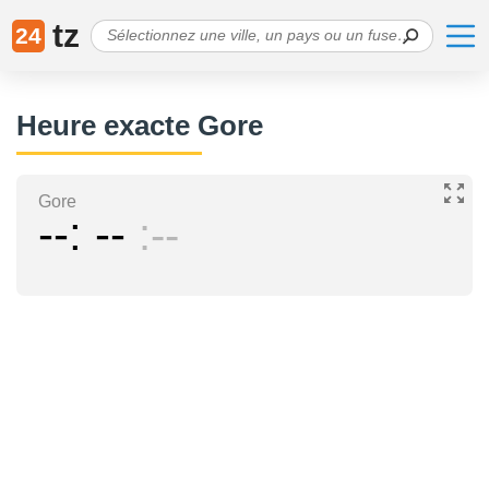
tz
24
Heure exacte Gore
Gore
--
--
--