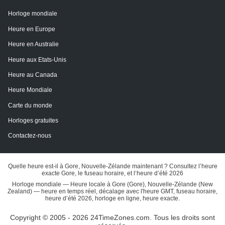
Horloge mondiale
Heure en Europe
Heure en Australie
Heure aux Etats-Unis
Heure au Canada
Heure Mondiale
Carte du monde
Horloges gratuites
Contactez-nous
Quelle heure est-il à Gore, Nouvelle-Zélande maintenant ? Consultez l’heure
exacte Gore, le fuseau horaire, et l‘heure d’été 2026
Horloge mondiale — Heure locale à Gore (Gore), Nouvelle-Zélande (New
Zealand) — heure en temps réel, décalage avec l'heure GMT, fuseau horaire,
heure d’été 2026, horloge en ligne, heure exacte.
Copyright © 2005 - 2026 24TimeZones.com.
Tous les droits sont