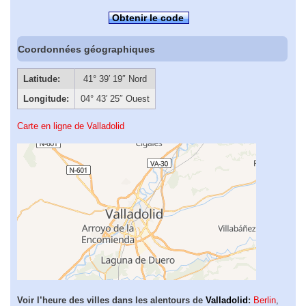
Obtenir le code
Coordonnées géographiques
Latitude:
41° 39′ 19″ Nord
Longitude:
04° 43′ 25″ Ouest
Carte en ligne de Valladolid
Voir l’heure des villes dans les alentours de
Valladolid
:
Berlin
,