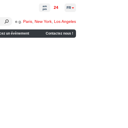
am
24
FR
pm
e.g.
Paris
,
New York
,
Los Angeles
cez un évènement
Contactez nous !