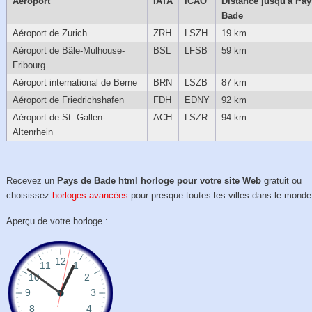
Aéroport
IATA
ICAO
Distance jusqu'à Pay
Bade
Aéroport de Zurich
ZRH
LSZH
19 km
Aéroport de Bâle-Mulhouse-
BSL
LFSB
59 km
Fribourg
Aéroport international de Berne
BRN
LSZB
87 km
Aéroport de Friedrichshafen
FDH
EDNY
92 km
Aéroport de St. Gallen-
ACH
LSZR
94 km
Altenrhein
Recevez un
Pays de Bade html horloge pour votre site Web
gratuit ou
choisissez
horloges avancées
pour presque toutes les villes dans le monde
Aperçu de votre horloge :