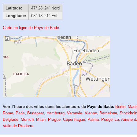
Latitude:
47° 28′ 24″ Nord
Longitude:
08° 18′ 21″ Est
Carte en ligne de Pays de Bade
Voir l’heure des villes dans les alentours de
Pays de Bade
:
Berlin
,
Madr
Rome
,
Paris
,
Budapest
,
Hambourg
,
Varsovie
,
Vienne
,
Barcelona
,
Stockhol
Belgrade
,
Munich
,
Milan
,
Prague
,
Copenhague
,
Palma
,
Podgorica
,
Amster
Vella de l'Andorre