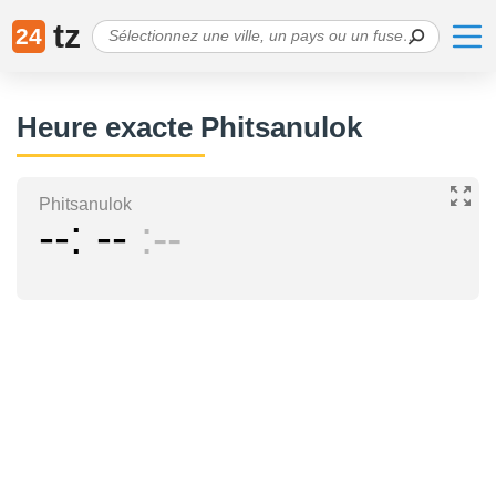
tz
24
Heure exacte Phitsanulok
Phitsanulok
--
--
--