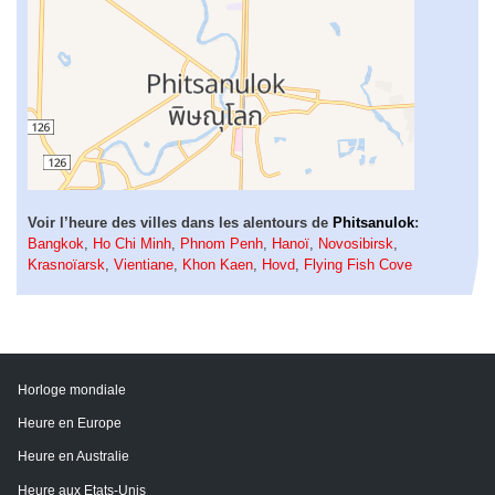
Voir l’heure des villes dans les alentours de
Phitsanulok
:
Bangkok
,
Ho Chi Minh
,
Phnom Penh
,
Hanoï
,
Novosibirsk
,
Krasnoïarsk
,
Vientiane
,
Khon Kaen
,
Hovd
,
Flying Fish Cove
Horloge mondiale
Heure en Europe
Heure en Australie
Heure aux Etats-Unis