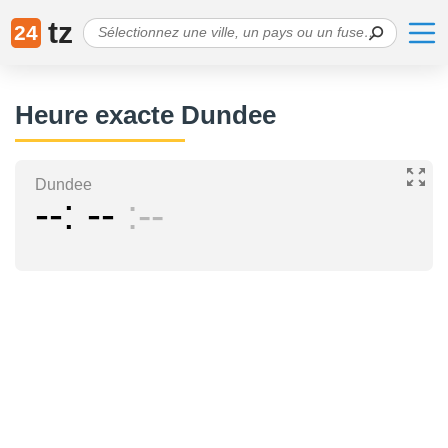
tz
24
Heure exacte Dundee
Dundee
--
--
--