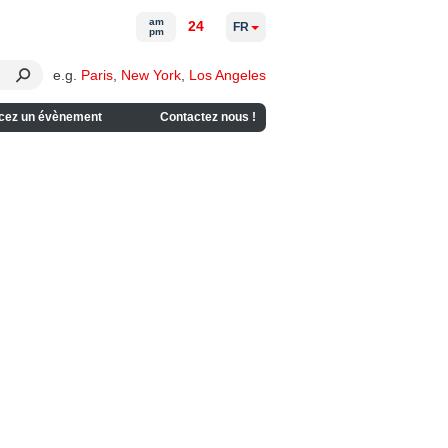
am
24
FR
pm
e.g.
Paris
,
New York
,
Los Angeles
cez un évènement
Contactez nous !