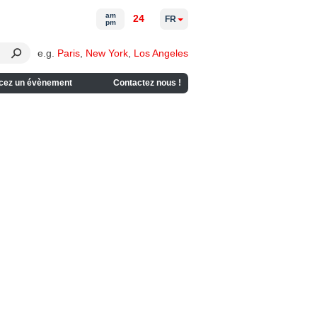
am
24
FR
pm
e.g.
Paris
,
New York
,
Los Angeles
cez un évènement
Contactez nous !