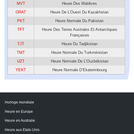
MVT
Heure Des Maldives
ORAT
Heure De L’Ouest Du Kazakhstan
PKT
Heure Normale Du Pakistan
TFT
Heure Des Terres Australes Et Antarctiques
Françaises
TJT
Heure Du Tadjikistan
TMT
Heure Normale Du Turkménistan
UZT
Heure Normale De L’Ouzbékistan
YEKT
Heure Normale D’Ekaterinbourg
Horloge mondiale
Heure en Europe
Heure en Australie
Heure aux Etats-Unis