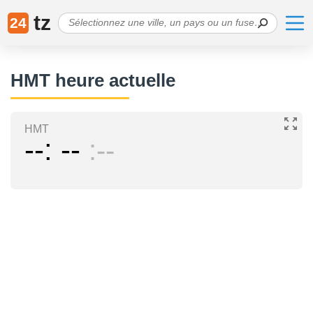
tz
24
HMT heure actuelle
HMT
--
--
--