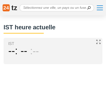
tz
24
IST heure actuelle
IST
--
--
--