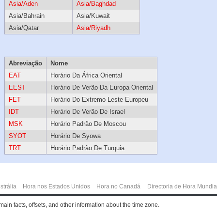
Asia/Aden
Asia/Baghdad
Asia/Bahrain
Asia/Kuwait
Asia/Qatar
Asia/Riyadh
Abreviação
Nome
EAT
Horário Da África Oriental
EEST
Horário De Verão Da Europa Oriental
FET
Horário Do Extremo Leste Europeu
IDT
Horário De Verão De Israel
MSK
Horário Padrão De Moscou
SYOT
Horário De Syowa
TRT
Horário Padrão De Turquia
strália
Hora nos Estados Unidos
Hora no Canadá
Directoria de Hora Mundia
ain facts, offsets, and other information about the time zone.