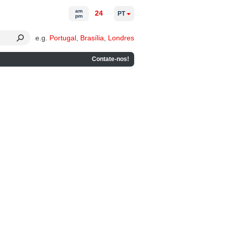
am
24
PT
pm
e.g.
Portugal
,
Brasília
,
Londres
Contate-nos!