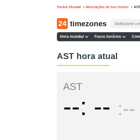
Horário Mundial
Abreviações de fuso horário
AS
24
timezones
Hora mundial
Fusos horários
Conv
AST hora atual
AST
--
--
--