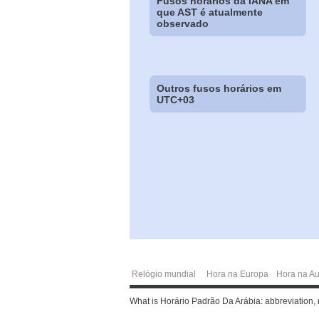
Fusos horários da IANA em
que AST é atualmente
observado
Outros fusos horários em
UTC+03
Relógio mundial
Hora na Europa
Hora na Au
What is Horário Padrão Da Arábia: abbreviation, m