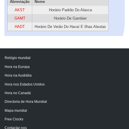
Abreviação
Nome
AKST
Horário Padrão Do Alasca
GAMT
Horário De Gambier
HADT
Horário De Verão Do Havaí E Ilhas Aleutas
Relógio mundial
Hora na Europa
Hora na Austrália
Hora nos Estados Unidos
Hora no Canadá
Directoria de Hora Mundial
Mapa mundial
Free Clocks
Contactar-nos