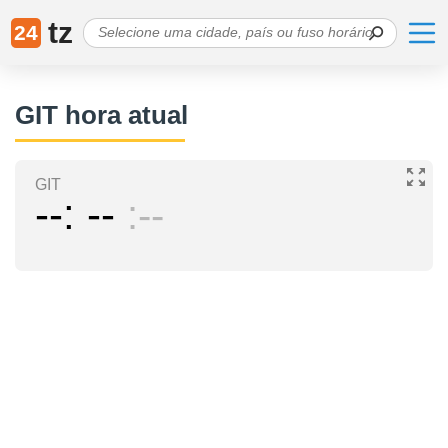
tz
24
GIT hora atual
GIT
--
--
--