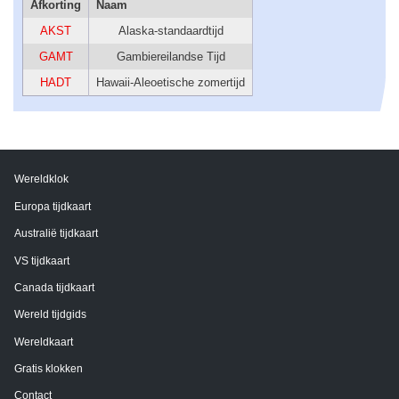
Afkorting
Naam
AKST
Alaska-standaardtijd
GAMT
Gambiereilandse Tijd
HADT
Hawaii-Aleoetische zomertijd
Wereldklok
Europa tijdkaart
Australië tijdkaart
VS tijdkaart
Canada tijdkaart
Wereld tijdgids
Wereldkaart
Gratis klokken
Contact