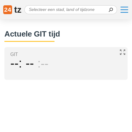
tz
24
Actuele GIT tijd
GIT
--
--
--