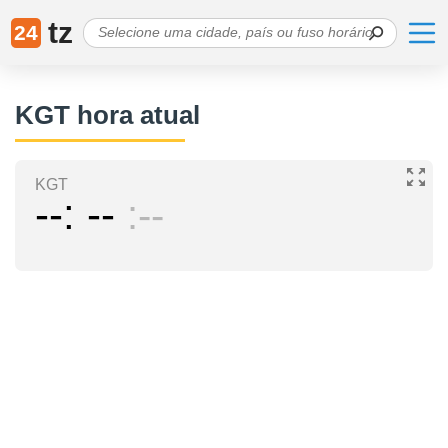
tz
24
KGT hora atual
KGT
--
--
--