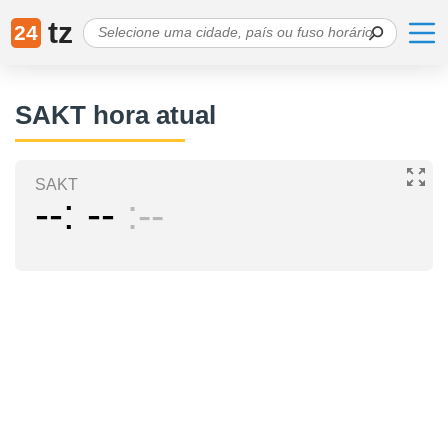
tz
24
SAKT hora atual
SAKT
--
--
--