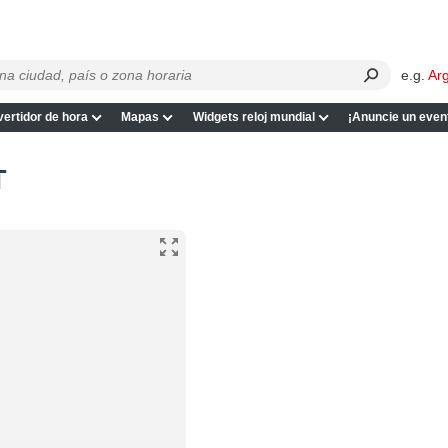
e.g.
Ar
ertidor de hora
Mapas
Widgets reloj mundial
¡Anuncie un even
T