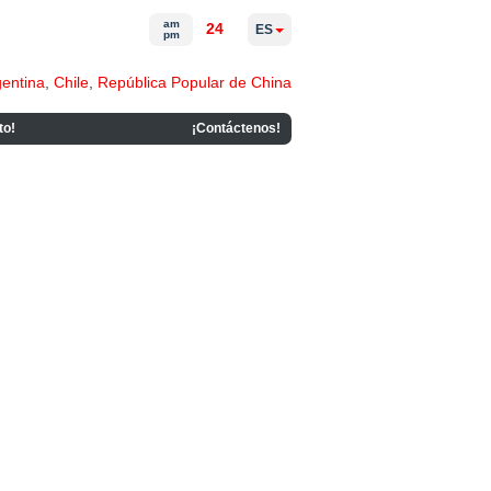
am
24
ES
pm
gentina
,
Chile
,
República Popular de China
to!
¡Contáctenos!