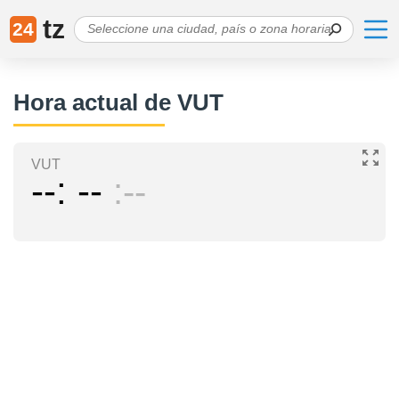
tz
24
Hora actual de VUT
VUT
--
--
--