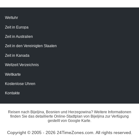
Weltuhr
Zeit in Europa
Zeit in Australien
Zeit in den Vereinigten Staaten
Zeit in Kanada
Weltzeit Verzeichnis
Weltkarte
Kostenlose Uhren
Kontakte
Reisen nach Bijeljina, Bosnien und Herzegowina? Weitere Informationen
finden Sie das detaillierte Online-Stadtplan von Bijeljina zur Verfügung
gestellt von Google Karte.
Copyright © 2005 - 2026 24TimeZones.com.
All rights reserved.