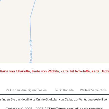
Karte von Charlotte
,
Karte von Wichita
,
karte Tel Aviv-Jaffa
,
karte Dsch
Zeit in den Vereinigten Staaten
Zeit in Kanada
Weltzeit Verzeichnis
finden Sie das detaillierte Online-Stadtplan von Callao zur Verfügung gestellt von
Copyright © 2005 - 2026 24TimeZones.com.
All rights reserved.