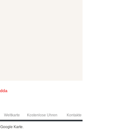
idda
Weltkarte
Kostenlose Uhren
Kontakte
 Google Karte.