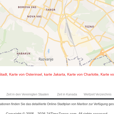
Stadt
,
Karte von Osterinsel
,
karte Jakarta
,
Karte von Charlotte
,
Karte vo
Zeit in den Vereinigten Staaten
Zeit in Kanada
Weltzeit Verzeichnis
ionen finden Sie das detaillierte Online-Stadtplan von Maribor zur Verfügung gest
Copyright © 2005 - 2026 24TimeZones.com.
All rights reserved.