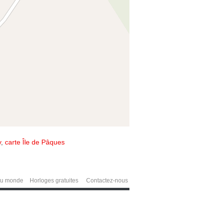
y
,
carte Île de Pâques
du monde
Horloges gratuites
Contactez-nous