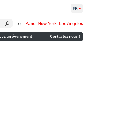
FR
e.g.
Paris
,
New York
,
Los Angeles
cez un évènement
Contactez nous !