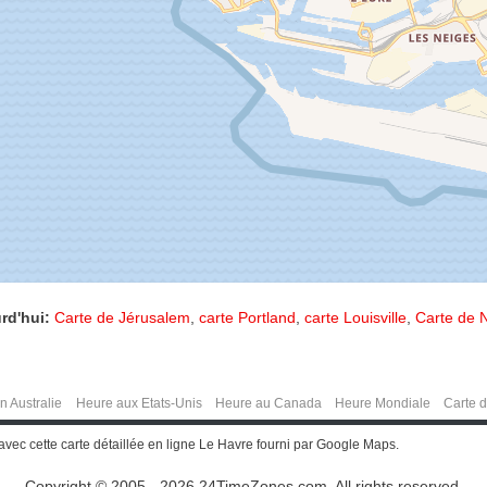
rd'hui:
Carte de Jérusalem
,
carte Portland
,
carte Louisville
,
Carte de N
n Australie
Heure aux Etats-Unis
Heure au Canada
Heure Mondiale
Carte 
vec cette carte détaillée en ligne Le Havre fourni par Google Maps.
Copyright © 2005 - 2026 24TimeZones.com.
All rights reserved.