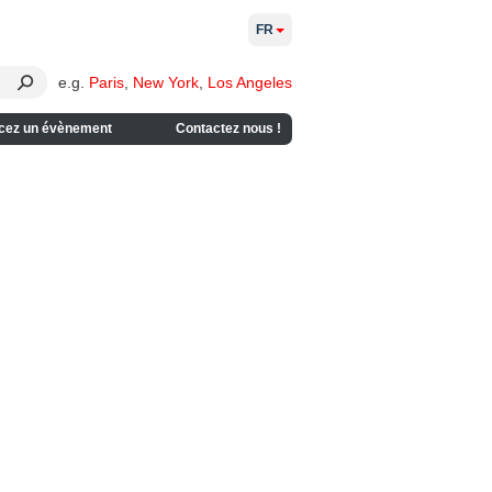
FR
e.g.
Paris
,
New York
,
Los Angeles
cez un évènement
Contactez nous !