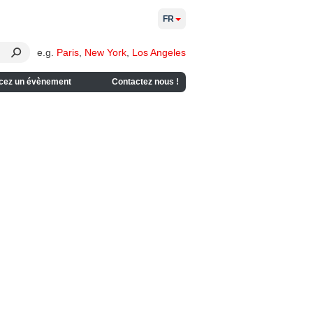
FR
e.g.
Paris
,
New York
,
Los Angeles
cez un évènement
Contactez nous !