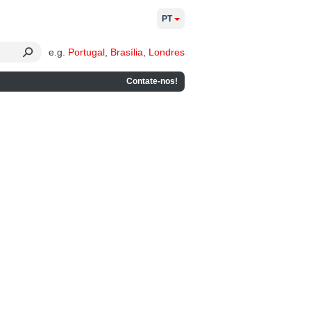
PT
e.g.
Portugal
,
Brasília
,
Londres
Contate-nos!