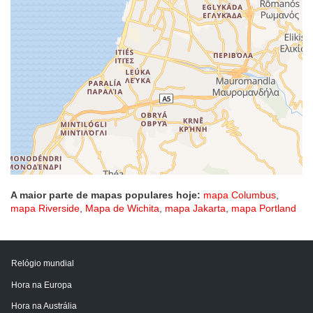
A maior parte de mapas populares hoje:
mapa Columbus
,
mapa Riverside
,
Mapa de Wichita
,
mapa Jakarta
,
mapa Portland
Relógio mundial
Hora na Europa
Hora na Austrália