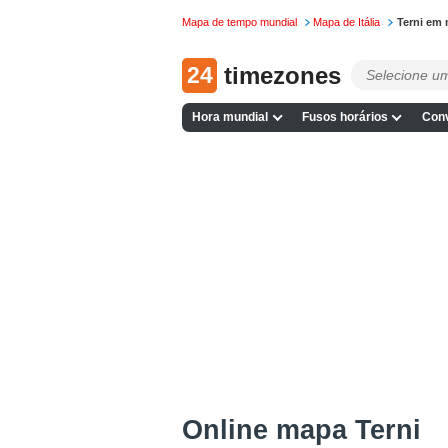
Mapa de tempo mundial
Mapa de Itália
Terni em
24
timezones
Hora mundial
Fusos horários
Conv
Online mapa Terni