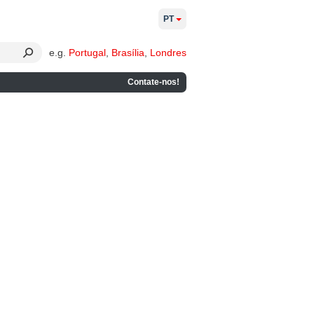
PT
e.g.
Portugal
,
Brasília
,
Londres
Contate-nos!