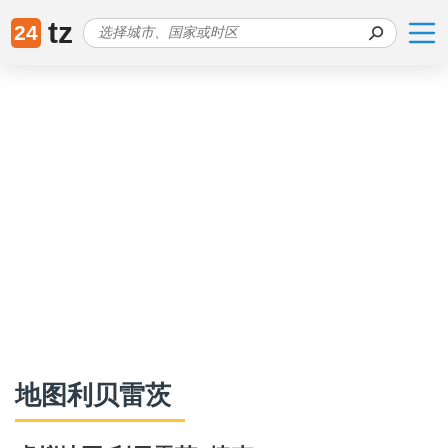
tz
24
地图利贝雷茨