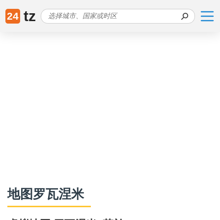
tz
24
地图罗瓦涅米