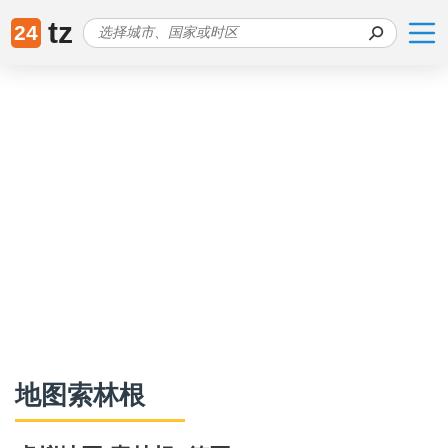
tz
24
地图索林根