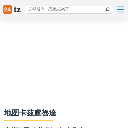
tz
24
地图卡茲盧魯達