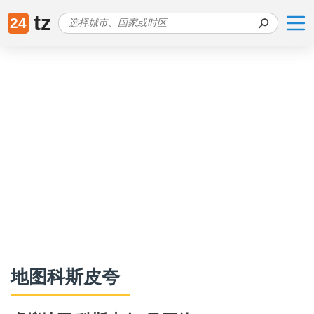
tz
24
地图科斯皮夸