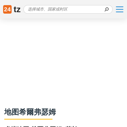
tz
24
地图希爾弗瑟姆