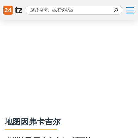
tz
24
地图因弗卡吉尔