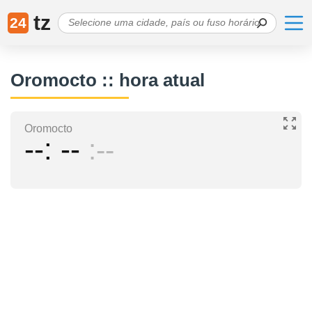
tz
24
Oromocto :: hora atual
Oromocto
--
--
--