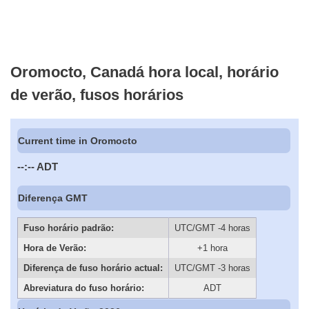
Oromocto, Canadá hora local, horário
de verão, fusos horários
Current time in Oromocto
--:--
ADT
Diferença GMT
Fuso horário padrão:
UTC/GMT -4 horas
Hora de Verão:
+1 hora
Diferença de fuso horário actual:
UTC/GMT -3 horas
Abreviatura do fuso horário:
ADT