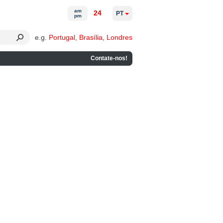
am
24
PT
pm
e.g.
Portugal
,
Brasília
,
Londres
Contate-nos!