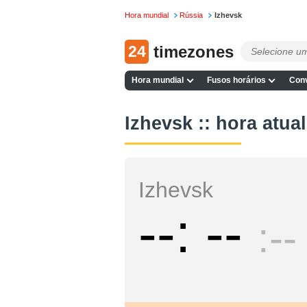
Hora mundial
Rússia
Izhevsk
24
timezones
Hora mundial
Fusos horários
Conv
Izhevsk :: hora atual
Izhevsk
--
--
--