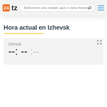
tz
24
Hora actual en Izhevsk
Izhevsk
--
--
--