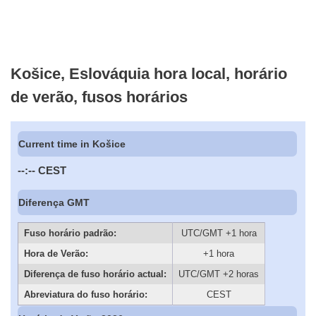
Košice, Eslováquia hora local, horário
de verão, fusos horários
Current time in Košice
--:--
CEST
Diferença GMT
Fuso horário padrão:
UTC/GMT +1 hora
Hora de Verão:
+1 hora
Diferença de fuso horário actual:
UTC/GMT +2 horas
Abreviatura do fuso horário:
CEST