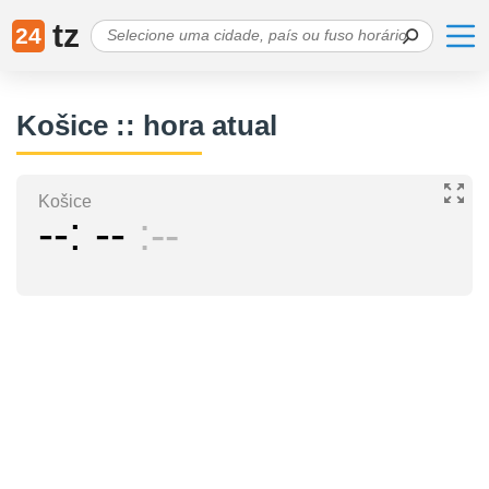
tz
24
Košice :: hora atual
Košice
--
--
--