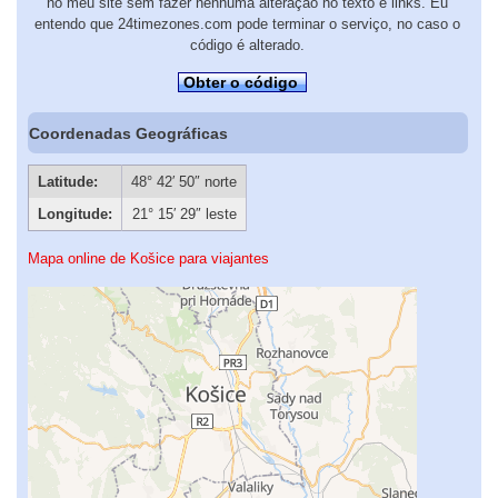
no meu site sem fazer nenhuma alteração no texto e links. Eu
entendo que 24timezones.com pode terminar o serviço, no caso o
código é alterado.
Obter o código
Coordenadas Geográficas
Latitude:
48° 42′ 50″ norte
Longitude:
21° 15′ 29″ leste
Mapa online de Košice para viajantes