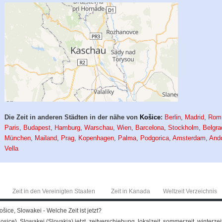
Die Zeit in anderen Städten in der nähe von
Košice
:
Berlin
,
Madrid
,
Rom
Paris
,
Budapest
,
Hamburg
,
Warschau
,
Wien
,
Barcelona
,
Stockholm
,
Belgra
München
,
Mailand
,
Prag
,
Kopenhagen
,
Palma
,
Podgorica
,
Amsterdam
,
Ando
Vella
Zeit in den Vereinigten Staaten
Zeit in Kanada
Weltzeit Verzeichnis
ošice, Slowakei - Welche Zeit ist jetzt?
Kosice), Slowakei (Slovakia) jetzt, zeitverschiebung, lokalzeit, sommerzeit, winterzei