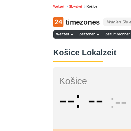
Weltzeit
Slowakei
Košice
24
timezones
Weltzeit
Zeitzonen
Zeitumrechner
Košice Lokalzeit
Košice
--
--
--