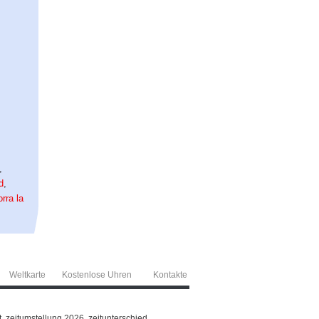
,
d
,
rra la
Weltkarte
Kostenlose Uhren
Kontakte
t, zeitumstellung 2026, zeitunterschied,